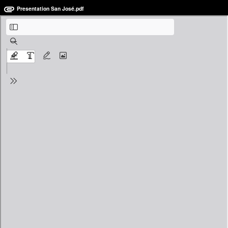
Presentation San José.pdf